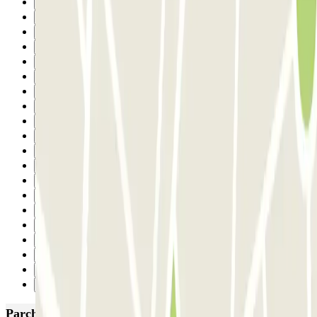
16
17
18
19
20
21
22
23
24
25
26
27
28
29
30
31
32
33
34
Successivo
Parcheggi più popolari a Roma