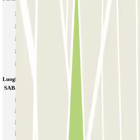
SABA Piazza di Spagna - Villa Borghese
Tuscolana
Esquilino (Roma)
MONDIAL Laparelli
Supergarage Metronio
PARK ROMA COLOMBO
Park Roma Ostiense
MUOVIAMO Parioli
MUOVIAMO Flaminio
MUOVIAMO Pinciano
Luoghi ed eventi che potrebbero interessarti vicino a
SABA Piazza di Spagna - Villa Borghese
Parcheggio Christmas World Roma
Parcheggi vicino alla Trinità dei Monti
Parcheggio Ludovisi (Roma)
Parcheggio Piazza di Spagna (Roma) | Dove parcheggiare