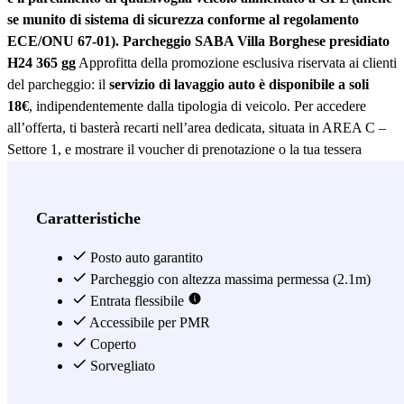
se munito di sistema di sicurezza conforme al regolamento
ECE/ONU 67-01).
Parcheggio SABA Villa Borghese presidiato
H24 365 gg
Approfitta della promozione esclusiva riservata ai clienti
del parcheggio: il
servizio di lavaggio auto è disponibile a soli
18€
, indipendentemente dalla tipologia di veicolo. Per accedere
all’offerta, ti basterà recarti nell’area dedicata, situata in AREA C –
Settore 1, e mostrare il voucher di prenotazione o la tua tessera
abbonamento. Il
parcheggio SABA Villa Borghese
si trova nel
cuore di Roma ed è l’ideale per raggiungere in pochi minuti la
splendida Villa Borghese, oltre che Piazza di Spagna e Via Veneto
Caratteristiche
raggiungibili tramite due collegamenti pedonali coperti dotati di
scale mobili e tapis roulant. Il parcheggio conta circa 1800 posti ed è
Posto auto garantito
fuori dalla ZTL.
Parcheggio con altezza massima permessa (2.1m)
Entrata flessibile
Vedi di più
Accessibile per PMR
Coperto
Sorvegliato