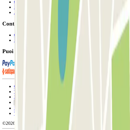
Collaboratori
Proprietari di parcheggio
Affiliati
Contatto
Contattaci
FAQ
Puoi utilizzare questi metodi di pagamento:
Condizioni contrattuali e di utilizzo
Termini di cancellazione
Politica sui cookies
Gestisci i cookie
Politica sulla privacy
Whistleblowing
©2026 Parclick. Tutti i diritti riservati