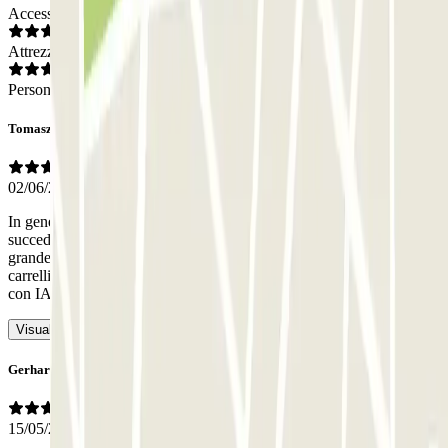
Accesso
Attrezzatura
Personale
Tomasz
02/06/2026
In generale, un parcheggio raccomandabile. Volevamo che non
succedesse nulla all'auto per qualche giorno e così è stato. Un
grande svantaggio la mancanza di ascensori, scale mobili ecc. Con i
carrelli, i bagagli, bisogna faticare parecchio per le scale.
- Tradotto
con IA
Visualizza l’originale
Gerhard
15/05/2026