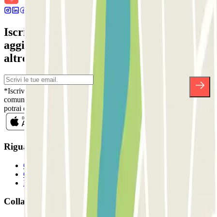
Iscriviti alla nostra Newsletter e rimani
aggiornato su sconti, concorsi e tante
altre sorprese.
*Iscrivendoti, accetti la nostra Informativa sulla Privacy per ricevere
comunicazioni commerciali da Parclick. Senza alcun impegno,
potrai disiscriverti quando vuoi direttamente dalla stessa newsletter.
Riguardo a Parclcik
Chi siamo
Come funziona?
I Nostri Parcheggi
Collaboriamo?