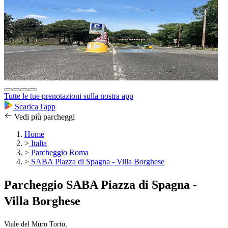
Tutte le tue prenotazioni sulla nostra app
Scarica l'app
Vedi più parcheggi
Home
>
Italia
>
Parcheggio Roma
>
SABA Piazza di Spagna - Villa Borghese
Parcheggio SABA Piazza di Spagna -
Villa Borghese
Viale del Muro Torto,