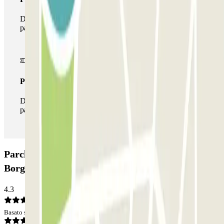
Durante il tuo soggiorno potrai usufruire dell'intera rete di
parcheggi disponibili su Parclick.
Pass illlimitato
Durante il tuo soggiorno potrai entrare e uscire dal
parcheggio tutte le volte che vorrai.
Parcheggio SABA Piazza di Spagna - Villa
Borghese: Opinioni
4.3
Basato su 263 opinioni