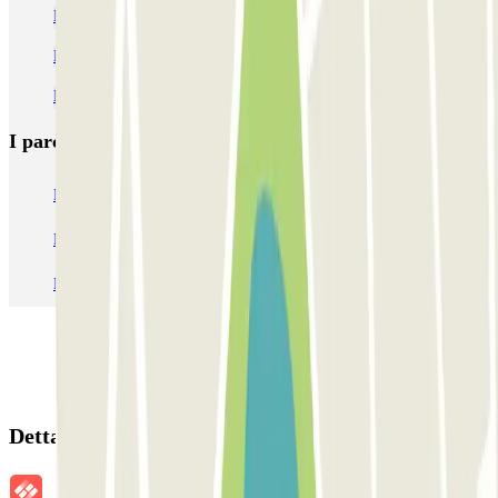
Parcheggio Villa Borghese Roma | Dove parcheggiare
Parcheggio vicino a Via Veneto
Parcheggio al Teatro Sistina
I parcheggi
più prenotati
Parcheggio Venezia
Parcheggio Piazzale Roma Venezia
Parcheggio Roma
Parcheggio Milano
Parcheggio Malpensa Terminal 1
Parcheggio Malpensa
Dettagli della prenotazione