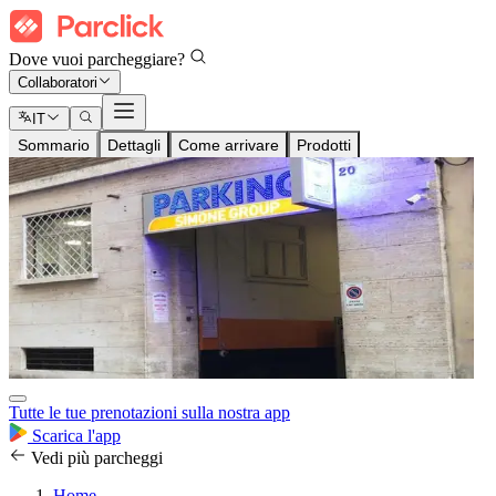
Dove vuoi parcheggiare?
Collaboratori
IT
Sommario
Dettagli
Come arrivare
Prodotti
Tutte le tue prenotazioni sulla nostra app
Scarica l'app
Vedi più parcheggi
Home