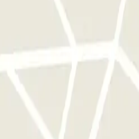
a sola volta
ggi disponibili su Parclick.
te le volte che vorrai.