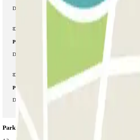
Durante il tuo soggiorno potrai entrare e uscire dal parcheggio un
Pass multiparking
Durante il tuo soggiorno potrai usufruire dell'intera rete di parche
Pass illlimitato
Durante il tuo soggiorno potrai entrare e uscire dal parcheggio tut
Parking Esedra - Barberini: Opinioni