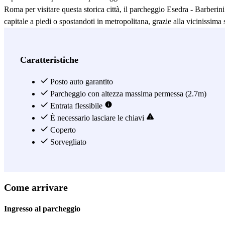
Roma per visitare questa storica città, il parcheggio Esedra - Barberini 
capitale a piedi o spostandoti in metropolitana, grazie alla vicinissima
parcheggio si trova all'interno della ZTL di Roma. Per saperne di più,
Vedi di più
Caratteristiche
Posto auto garantito
Parcheggio con altezza massima permessa (2.7m)
Entrata flessibile
È necessario lasciare le chiavi
Coperto
Sorvegliato
Come arrivare
Ingresso al parcheggio