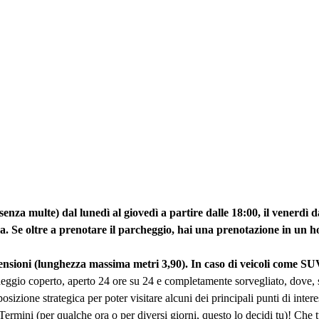
za multe) dal lunedì al giovedì a partire dalle 18:00, il venerdì dall
ra. Se oltre a prenotare il parcheggio, hai una prenotazione in un h
dimensioni (lunghezza massima metri 3,90). In caso di veicoli com
heggio coperto, aperto 24 ore su 24 e completamente sorvegliato, dove, se 
osizione strategica per poter visitare alcuni dei principali punti di int
Termini (per qualche ora o per diversi giorni, questo lo decidi tu)! Che t