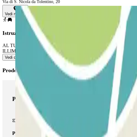
Via di S. Nicola da Tolentino, 20
Vedi mappa
Istruzioni
AL TUO ARRIVO: accedi al parcheggio. Parcheggia in qualsiasi po
ILLIMITATE: segui il processo indicato precedentemente per entrare e
Vedi di più
Prodotti di Parclick
Prodotti di Parclick
Pass unico