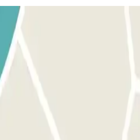
sto auto libero. Vai alla cabina di controllo con la tua prenotaz
 uscire.