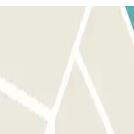
ione Parclick. SE IL TUO PASS INCLUDE ENTRATE E USCITE