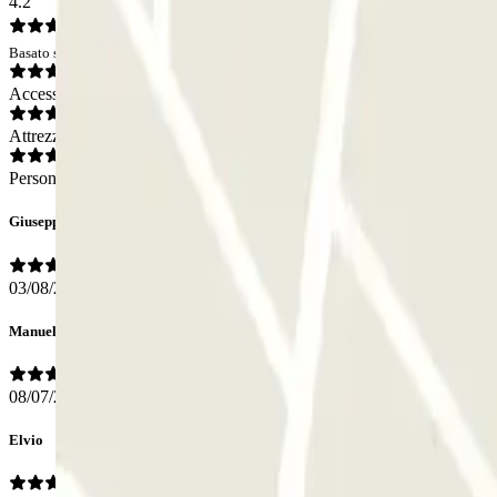
4.2
Basato su 28 opinioni
Accesso
Attrezzatura
Personale
Giuseppe
03/08/2020
Manuela
08/07/2020
Elvio