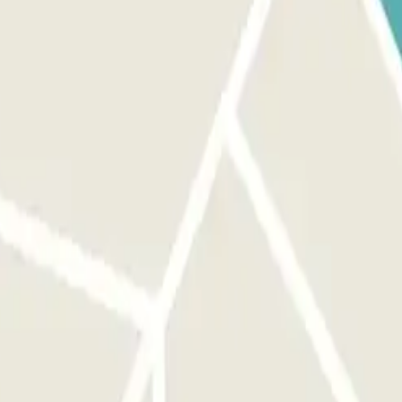
ione Parclick. SE IL TUO PASS INCLUDE ENTRATE E USCITE