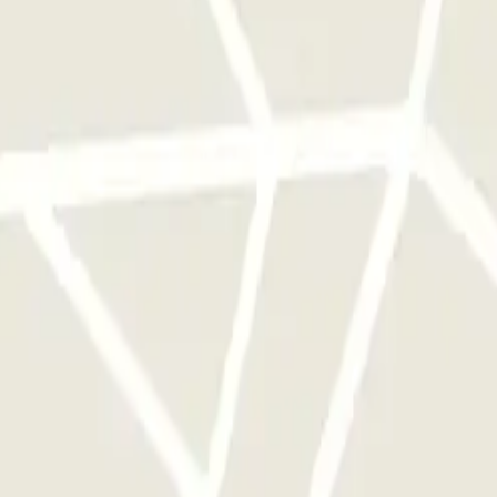
a sola volta
ggi disponibili su Parclick.
te le volte che vorrai.