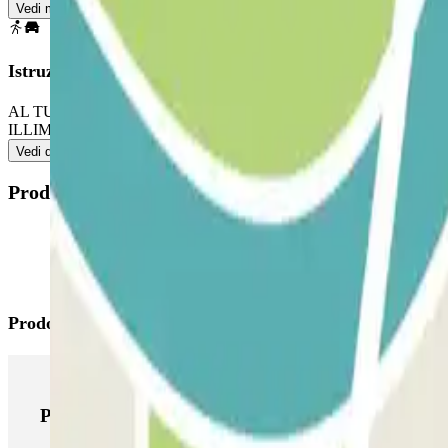
Vedi mappa
Istruzioni
AL TUO ARRIVO: accedi al parcheggio. Parcheggia in qualsiasi po
ILLIMITATE: segui il processo indicato precedentemente per entrare e
Vedi di più
Prodotti disponibili
Prodotti di Parclick
Prodotti di Parclick