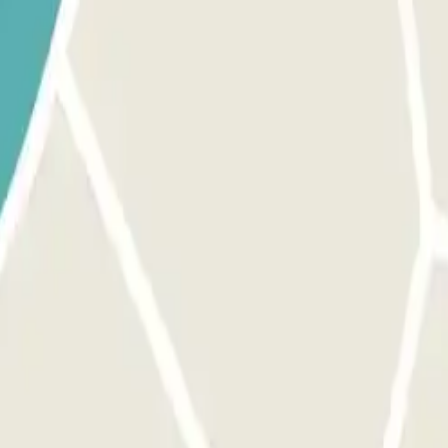
sto auto libero. Vai alla cabina di controllo con la tua prenotaz
 uscire.