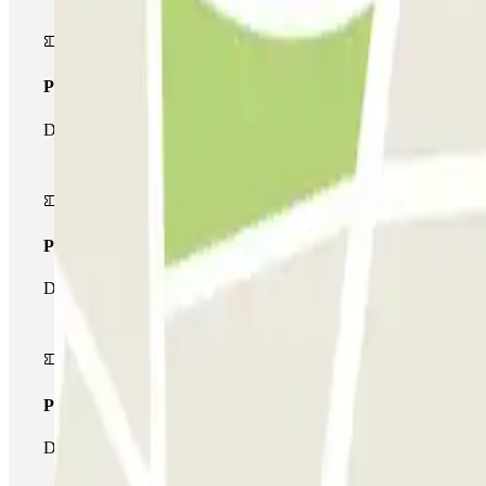
Pass unico
Durante il tuo soggiorno potrai entrare e uscire dal parcheggio un
Pass multiparking
Durante il tuo soggiorno potrai usufruire dell'intera rete di parche
Pass illlimitato
Durante il tuo soggiorno potrai entrare e uscire dal parcheggio tut