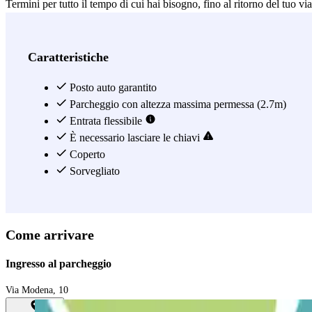
Termini per tutto il tempo di cui hai bisogno, fino al ritorno del tuo 
sempre video sorvegliato, e gode di un'ottima connessione con il trasp
meno di 10 minuti a piedi fino alle Terme di Diocleziano, alla Chiesa d
Papale di Santa Maria Maggiore. E non è tutto, dato che a 100 metri d
Caratteristiche
verso altri quartieri e punti di interesse di Roma, allora potrai servir
della metropolitana per raggiungere anche la Città del Vaticano, Piazz
Posto auto garantito
Parcheggio con altezza massima permessa (2.7m)
Vedi di più
Entrata flessibile
È necessario lasciare le chiavi
Coperto
Sorvegliato
Come arrivare
Ingresso al parcheggio
Via Modena, 10