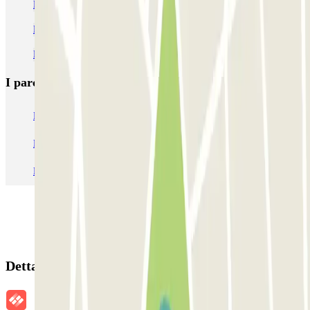
Parcheggi alla stazione di metro di Castro Pretorio
Parcheggi vicino a Villa Torlonia
Parcheggi alla stazione di metro di Policlinico
I parcheggi
più prenotati
Parcheggio Venezia
Parcheggio Piazzale Roma Venezia
Parcheggio Roma
Parcheggio Milano
Parcheggio Malpensa Terminal 1
Parcheggio Malpensa
Dettagli della prenotazione