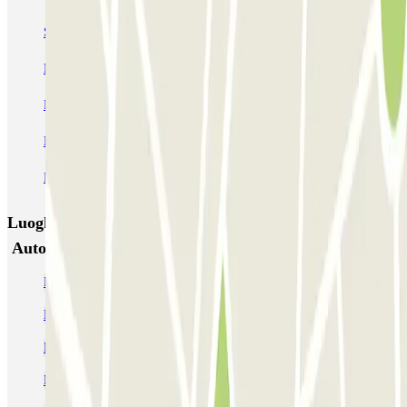
SABA Piazza di Spagna - Villa Borghese
Tuscolana
Esquilino (Roma)
MONDIAL Laparelli
Supergarage Metronio
PARK ROMA COLOMBO
Park Roma Ostiense
MUOVIAMO Parioli
MUOVIAMO Flaminio
MUOVIAMO Pinciano
Luoghi ed eventi che potrebbero interessarti vicino a
Autoparking Porta Pia
Parcheggi al MACRO, Museo di Arte Contemporanea di Roma
Parcheggio in Viale Regina Margherita
Parcheggi vicino a Porta Pia
Parcheggi vicino all'Hotel Medici