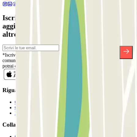
Iscriviti alla nostra Newsletter e rimani
aggiornato su sconti, concorsi e tante
altre sorprese.
*Iscrivendoti, accetti la nostra Informativa sulla Privacy per ricevere
comunicazioni commerciali da Parclick. Senza alcun impegno,
potrai disiscriverti quando vuoi direttamente dalla stessa newsletter.
Riguardo a Parclcik
Chi siamo
Come funziona?
I Nostri Parcheggi
Collaboriamo?
Collaboratori