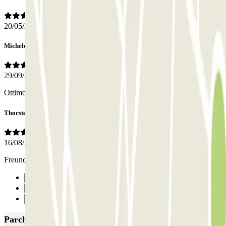
20/05/2026
Michele
29/09/2025
Ottimo parcheggio gestito in modo professionale ed ordinato.
Thorsten
16/08/2025
Freundliche Mitarbeiter, guter Umgang mit den Fahrzeugen.
Precedente
1
Successivo
Parcheggi più popolari a Roma