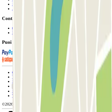
Proprietari di parcheggio
Affiliati
Contatto
Contattaci
FAQ
Puoi utilizzare questi metodi di pagamento:
Condizioni contrattuali e di utilizzo
Termini di cancellazione
Politica sui cookies
Gestisci i cookie
Politica sulla privacy
Whistleblowing
©2026 Parclick. Tutti i diritti riservati