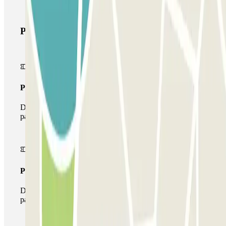
Prodotti di Parclick
Pass unico
Durante il tuo soggiorno potrai entrare e uscire dal
parcheggio una sola volta
Pass multiparking
Durante il tuo soggiorno potrai usufruire dell'intera rete di
parcheggi disponibili su Parclick.