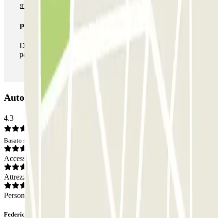
Pass illlimitato
Durante il tuo soggiorno potrai entrare e uscire dal
parcheggio tutte le volte che vorrai.
Autoparking Porta Pia: Opinioni
4.3
Basato su 3 opinioni
Accesso
Attrezzatura
Personale
Federico