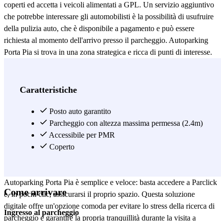
coperti ed accetta i veicoli alimentati a GPL. Un servizio aggiuntivo
che potrebbe interessare gli automobilisti è la possibilità di usufruire
della pulizia auto, che è disponibile a pagamento e può essere
richiesta al momento dell'arrivo presso il parcheggio. Autoparking
Porta Pia si trova in una zona strategica e ricca di punti di interesse.
A pochi passi è possibile visitare la storica Porta Pia, un simbolo
dell'Unità d'Italia, progettata da Michelangelo. Inoltre, il parcheggio
è nelle vicinanze del suggestivo quartiere Coppedè, famoso per la
Caratteristiche
sua architettura unica e surreale. Anche il Museo di Arte
Contemporanea di Roma (MACRO), uno dei principali centri
Posto auto garantito
culturali della capitale, si trova a breve distanza, offrendo un'ottima
Parcheggio con altezza massima permessa (2.4m)
occasione per immergersi nell'arte moderna e contemporanea. La
Accessibile per PMR
zona di Porta Pia è anche ben collegata con i mezzi pubblici,
Coperto
rendendo facile raggiungere altre aree della città, come il centro
storico e la Stazione Termini. Prenotare un posto auto presso
Autoparking Porta Pia è semplice e veloce: basta accedere a Parclick
Come arrivare
e, in pochi clic, assicurarsi il proprio spazio. Questa soluzione
digitale offre un'opzione comoda per evitare lo stress della ricerca di
Ingresso al parcheggio
parcheggio e garantire la propria tranquillità durante la visita a