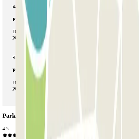
Pass multiparking
Durante il tuo soggiorno potrai usufruire dell'intera rete di
parcheggi disponibili su Parclick.
Pass illlimitato
Durante il tuo soggiorno potrai entrare e uscire dal
parcheggio tutte le volte che vorrai.
Parking degli Eroi: Opinioni
4.5