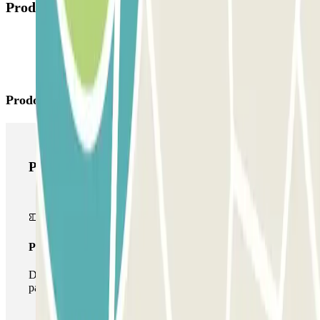
Prodotti disponibili
Prodotti di Parclick
Prodotti di Parclick
Pass unico
Durante il tuo soggiorno potrai entrare e uscire dal
parcheggio una sola volta