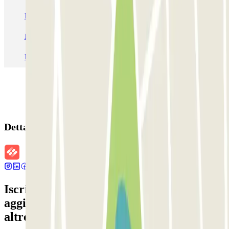
Parcheggio Venezia
Parcheggio Piazzale Roma Venezia
Parcheggio Roma
Parcheggio Milano
Parcheggio Malpensa Terminal 1
Parcheggio Malpensa
Dettagli della prenotazione
Iscriviti alla nostra Newsletter e rimani
aggiornato su sconti, concorsi e tante
altre sorprese.