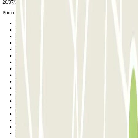
20/07/2026
Prima locatie. Volgende keer weer
Precedente
1
2
3
4
5
6
7
8
9
10
11
12
13
14
15
16
17