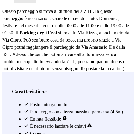
Questo parcheggio si trova al di fuori della ZTL. In questo
parcheggio è necessario lasciare le chiavi dell'auto. Domenica,
festivi e nel mese di agosto: dalle 06.00 alle 11.00 e dalle 19.00 alle
01.30. Il
Parking degli Eroi
si trova in Via Rizzo, a pochi metri da
Via Cipro. Può sembrare cosa da poco, ma proprio grazie a Via
Cipro potrai raggiungere il parcheggio da Via Anastasio II e dalla
SS1. Adesso che sai che potrai arrivare all'autorimessa senza
problemi e soprattutto evitando la ZTL, possiamo parlare di cosa
potrai visitare nei dintorni senza bisogno di spostare la tua auto ;)
Innanzitutto
...la Città del Vaticano!
Si trova a solo 10 minuti a
piedi, e al suo interno si trova la celebre Piazza San Pietro con la
Basilica di San Pietro in Vaticano. Una volta entrato non potrai
Caratteristiche
uscire dalle mura senza aver visitato anche i Musei Vaticani, la
Cappella Sistina affrescata da Michelangelo, la Pinacoteca Vaticana
Posto auto garantito
e il Palazzo Apostolico. Inoltre, in pochi minuti a piedi dal
Parcheggio con altezza massima permessa (4.5m)
parcheggio si possono raggiungere anche la Chiesa di Santa Maria
Entrata flessibile
delle Grazie e la
È necessario lasciare le chiavi
Stazione ferroviaria di Valle Aurelia
, dalla quale
con la linea FL3 di treni suburbani regionale, potrai raggiungere
Coperto