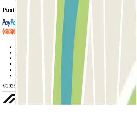
Puoi utilizzare questi metodi di pagamento:
Condizioni contrattuali e di utilizzo
Termini di cancellazione
Politica sui cookies
Gestisci i cookie
Politica sulla privacy
Whistleblowing
©2026 Parclick. Tutti i diritti riservati