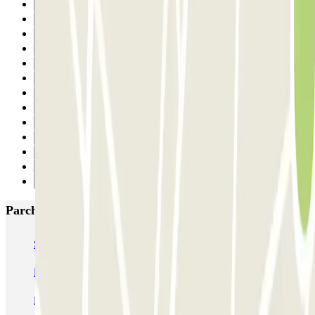
18
19
20
21
22
23
24
25
26
27
28
29
Successivo
Parcheggi più popolari a Roma
SABA Piazza di Spagna - Villa Borghese
Tuscolana
Esquilino (Roma)
MONDIAL Laparelli
Supergarage Metronio
PARK ROMA COLOMBO
Park Roma Ostiense