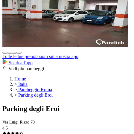
Tutte le tue prenotazioni sulla nostra app
Scarica l'app
Vedi più parcheggi
Home
>
Italia
>
Parcheggio Roma
>
Parking degli Eroi
Parking degli Eroi
Via Luigi Rizzo 70
4.5