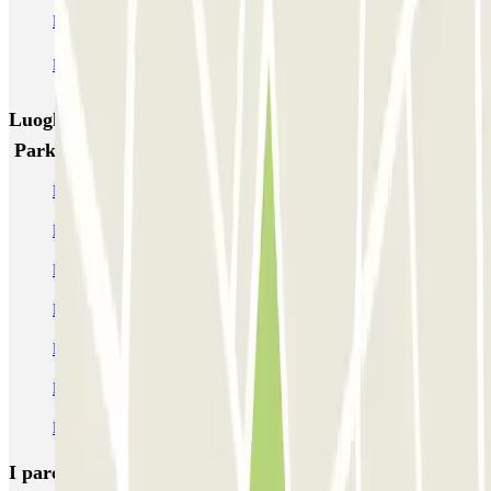
MUOVIAMO Parioli
MUOVIAMO Flaminio
MUOVIAMO Pinciano
Luoghi ed eventi che potrebbero interessarti vicino a
Parking degli Eroi
Parcheggi alla stazione di metro di Cipro
Parcheggio Vaticano Roma: garage custoditi e prezzi | Parclick
Parcheggio in Piazza del Risorgimento
Parcheggi alla stazione di metropolitana di Ottaviano
Parcheggio vicino a Piazza San Pietro
Parcheggi all'Ospedale San Carlo di Nancy
Parcheggi alla stazione di metro di Baldo degli Ubaldi
I parcheggi
più prenotati