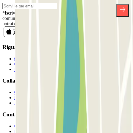
*Iscrivendoti, accetti la nostra Informativa sulla Privacy per ricevere
comunicazioni commerciali da Parclick. Senza alcun impegno,
potrai disiscriverti quando vuoi direttamente dalla stessa newsletter.
Riguardo a Parclcik
Chi siamo
Come funziona?
I Nostri Parcheggi
Collaboriamo?
Collaboratori
Proprietari di parcheggio
Affiliati
Contatto
Contattaci
FAQ