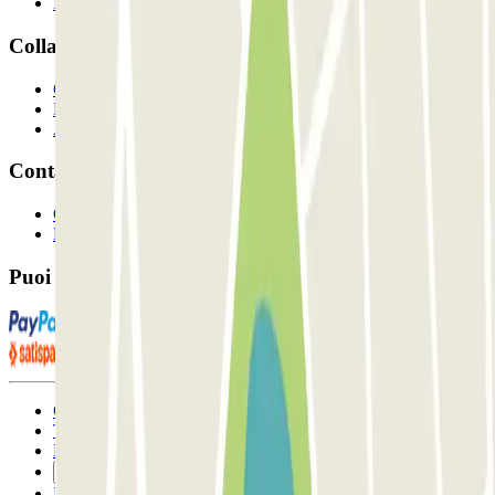
I Nostri Parcheggi
Collaboriamo?
Collaboratori
Proprietari di parcheggio
Affiliati
Contatto
Contattaci
FAQ
Puoi utilizzare questi metodi di pagamento:
Condizioni contrattuali e di utilizzo
Termini di cancellazione
Politica sui cookies
Gestisci i cookie
Politica sulla privacy