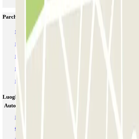
Parcheggi più popolari a Roma
SABA Piazza di Spagna - Villa Borghese
Tuscolana
Esquilino (Roma)
MONDIAL Laparelli
Supergarage Metronio
PARK ROMA COLOMBO
Park Roma Ostiense
MUOVIAMO Parioli
MUOVIAMO Flaminio
MUOVIAMO Pinciano
Luoghi ed eventi che potrebbero interessarti vicino a
Autorimessa Cirulli - Centro Ciampino
Parcheggio Ciampino Aeroporto - Low Cost & Lunga Sosta
Car Valet Ciampino - Parcheggio con parcheggiatore all'aeroporto