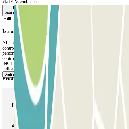
Via IV Novembre 55
Vedi mappa
Istruzioni
AL TUO ARRIVO: Accedi al parcheggio. Vai alla cabina di
controllo con la tua prenotazione Parclick. Segui le indicazioni del
personale. PER USCIRE / AL TUO RITORNO: Vai alla cabina di
controllo con la tua prenotazione Parclick. SE IL TUO PASS
INCLUDE ENTRATE E USCITE ILLIMITATE: Segui il processo
indicato precedentemente per entrare e uscire.
Vedi di più
Prodotti di Parclick
Prodotti di Parclick