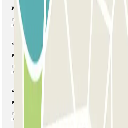
Pass unico
Durante il tuo soggiorno potrai entrare e uscire dal
parcheggio una sola volta
Pass multiparking
Durante il tuo soggiorno potrai usufruire dell'intera rete di
parcheggi disponibili su Parclick.
Pass illlimitato
Durante il tuo soggiorno potrai entrare e uscire dal
parcheggio tutte le volte che vorrai.