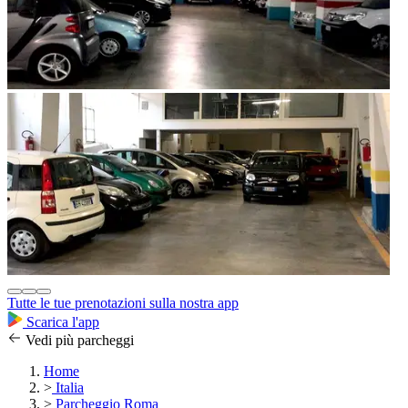
Tutte le tue prenotazioni sulla nostra app
Scarica l'app
Vedi più parcheggi
Home
>
Italia
>
Parcheggio Roma