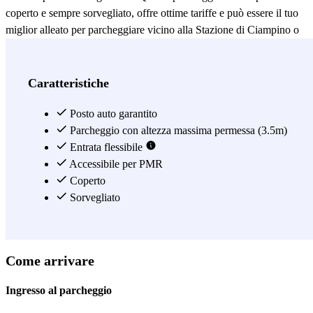
coperto e sempre sorvegliato, offre ottime tariffe e può essere il tuo
miglior alleato per parcheggiare vicino alla Stazione di Ciampino o
anche vicino all’Aeroporto di Roma Ciampino, al quale si arriva in
pochi minuti di trasporto pubblico, prendendo un autobus che ferma
proprio di fronte alla stazione. Prenota il tuo posto auto
Caratteristiche
nell’Autorimessa Cirulli – Centro Ciampino, parcheggia e raggiungi
Roma velocemente e senza preoccuparti del traffico.
Posto auto garantito
Parcheggio con altezza massima permessa (3.5m)
Vedi di più
Entrata flessibile
Accessibile per PMR
Coperto
Sorvegliato
Come arrivare
Ingresso al parcheggio