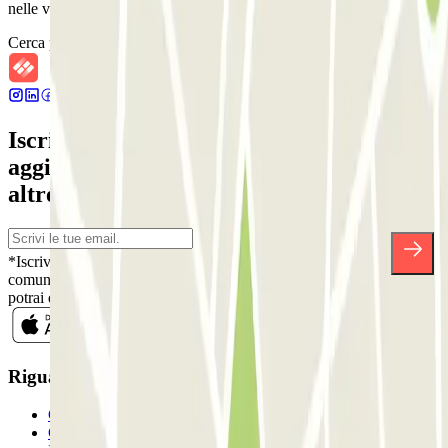
nelle vicinanze!
Cerca parcheggi vicini
Iscriviti alla nostra Newsletter e rimani
aggiornato su sconti, concorsi e tante
altre sorprese.
*Iscrivendoti, accetti la nostra Informativa sulla Privacy per ricevere
comunicazioni commerciali da Parclick. Senza alcun impegno,
potrai disiscriverti quando vuoi direttamente dalla stessa newsletter.
Riguardo a Parclcik
Chi siamo
Come funziona?