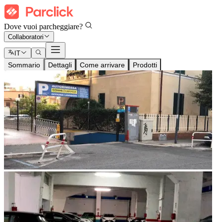
Dove vuoi parcheggiare?
Collaboratori
IT
Sommario
Dettagli
Come arrivare
Prodotti