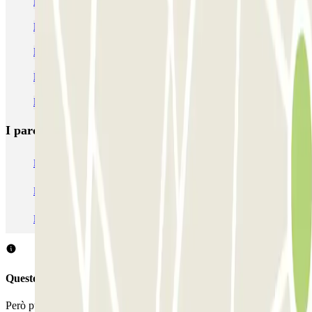
Parcheggi all'Ippodromo delle Capannelle
Parcheggio Rock in Roma
Parcheggio Anagnina (Stazione) a BASSO COSTO | Parclick
Prenota parcheggio vicino a Via Tuscolana
Parcheggi alla stazione di metro di Arco di Travertino
I parcheggi
più prenotati
Parcheggio Venezia
Parcheggio Piazzale Roma Venezia
Parcheggio Roma
Parcheggio Milano
Parcheggio Malpensa Terminal 1
Parcheggio Malpensa
Questo parcheggio non accetta prenotazioni con Parclick.
Però puoi sempre prenotare un posto auto in uno di questi parcheggi