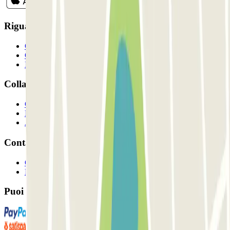
Riguardo a Parclcik
Chi siamo
Come funziona?
I Nostri Parcheggi
Collaboriamo?
Collaboratori
Proprietari di parcheggio
Affiliati
Contatto
Contattaci
FAQ
Puoi utilizzare questi metodi di pagamento: