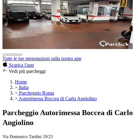
Tutte le tue prenotazioni sulla nostra app
Scarica l'app
Vedi più parcheggi
Home
>
Italia
>
Parcheggio Roma
>
Autorimessa Boccea di Carlo Angiolino
Parcheggio Autorimessa Boccea di Carlo
Angiolino
Via Domenico Tardini 19/23