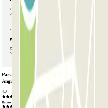
Durante il tuo soggiorno potrai usufruire dell'intera rete di
parcheggi disponibili su Parclick.
Pass illlimitato
Durante il tuo soggiorno potrai entrare e uscire dal
parcheggio tutte le volte che vorrai.
Parcheggio Autorimessa Boccea di Carlo
Angiolino: Opinioni
4.3
Basato su 15 opinioni