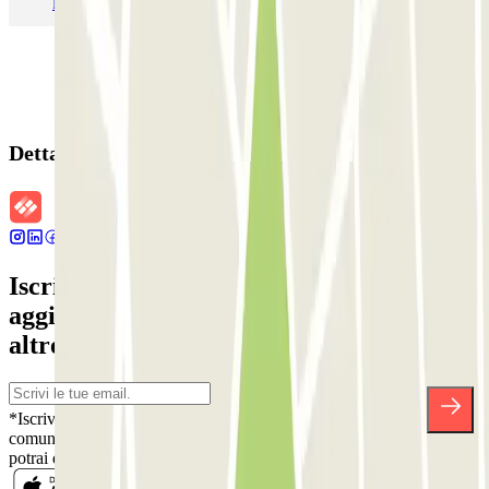
Parcheggio Malpensa Terminal 1
Parcheggio Malpensa
Dettagli della prenotazione
Iscriviti alla nostra Newsletter e rimani
aggiornato su sconti, concorsi e tante
altre sorprese.
*Iscrivendoti, accetti la nostra Informativa sulla Privacy per ricevere
comunicazioni commerciali da Parclick. Senza alcun impegno,
potrai disiscriverti quando vuoi direttamente dalla stessa newsletter.