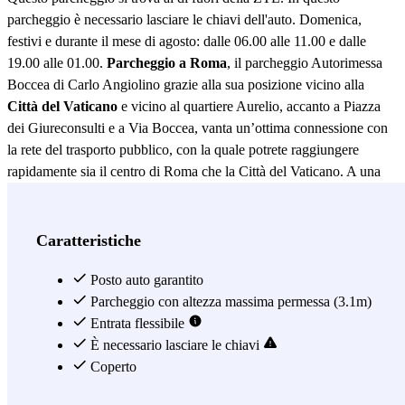
parcheggio è necessario lasciare le chiavi dell'auto. Domenica,
festivi e durante il mese di agosto: dalle 06.00 alle 11.00 e dalle
19.00 alle 01.00.
Parcheggio a Roma
, il parcheggio Autorimessa
Boccea di Carlo Angiolino grazie alla sua posizione vicino alla
Città del Vaticano
e vicino al quartiere Aurelio, accanto a Piazza
dei Giureconsulti e a Via Boccea, vanta un’ottima connessione con
la rete del trasporto pubblico, con la quale potrete raggiungere
rapidamente sia il centro di Roma che la Città del Vaticano. A una
ventina di minuti a piedi dal parcheggio Autorimessa Boccea di
Carlo Angiolino si trova Villa Doria Pamphili, il più grande parco
monumentale pubblico di Roma, dove potrete passare una giornata
Caratteristiche
immersi nel verde e nella storia, e dal quale potrete anche visitare la
vicina Villa Piccolomini. Sempre a 20 minuti circa si trova anche la
Posto auto garantito
stazione ferroviaria Valle Aurelia, grazie alla quale potrete
Parcheggio con altezza massima permessa (3.1m)
raggiungere altri importanti quartieri di Roma come Balduina,
Entrata flessibile
Tiburtina e Roma San Pietro. Il parcheggio Autorimessa Boccea di
È necessario lasciare le chiavi
Carlo Angiolino si trova abbastanza vicino alla Città del Vaticano, e
Coperto
se non volete muovervi a piedi potrete sempre utilizzare la