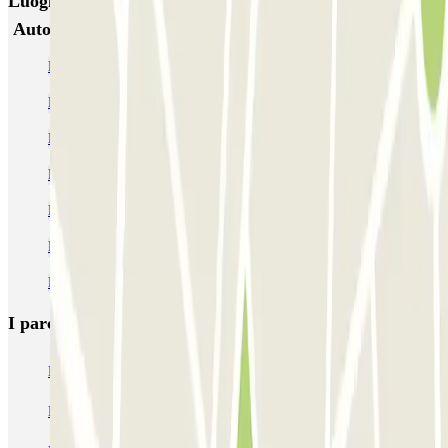
Luoghi ed eventi che potrebbero interessarti vicino a
Autorimessa Boccea di Carlo Angiolino
Parcheggi alla stazione di metro di Cornelia
Parcheggi alla stazione di metro di Baldo degli Ubaldi
Prenota parcheggio vicino a Via Aurelia
Parcheggi alla stazione di metro di Battistini
Parcheggi all'Ospedale San Carlo di Nancy
Parcheggio Vaticano Roma: garage custoditi e prezzi | Parclick
Parcheggio Balduina | Parclick
I parcheggi
più prenotati
Parcheggio Venezia
Parcheggio Piazzale Roma Venezia
Parcheggio Roma
Parcheggio Milano