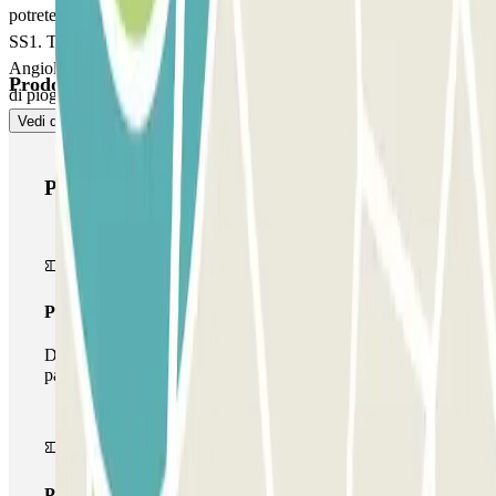
potrete arrivare a Via Aurelia, a Via Baldo degli Ubaldi e anche alla
SS1. Tra i servizi che il parcheggio Autorimessa Boccea di Carlo
Angiolino offre ai suoi clienti troviamo il prestito di ombrelli in caso
Prodotti di Parclick
di pioggia e la copertura mobile.
Vedi di più
Prodotti di Parclick
Pass unico
Durante il tuo soggiorno potrai entrare e uscire dal
parcheggio una sola volta
Pass multiparking