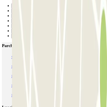
Precedente
1
2
3
4
5
Successivo
Parcheggi più popolari a Roma
SABA Piazza di Spagna - Villa Borghese
Tuscolana
Esquilino (Roma)
MONDIAL Laparelli
Supergarage Metronio
PARK ROMA COLOMBO
Park Roma Ostiense
MUOVIAMO Parioli
MUOVIAMO Flaminio
MUOVIAMO Pinciano