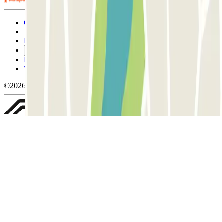
Condizioni contrattuali e di utilizzo
Termini di cancellazione
Politica sui cookies
Gestisci i cookie
Politica sulla privacy
Whistleblowing
©2026 Parclick. Tutti i diritti riservati