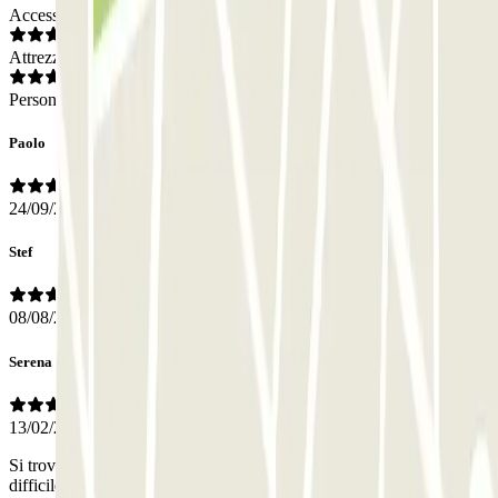
Accesso
Attrezzatura
Personale
Paolo
24/09/2025
Stef
08/08/2025
Serena
13/02/2025
Si trova a due passi dalla metro Cornelia e in una zona in cui è molto
difficile trovare parcheggio rappresenta un’ottima soluzione.