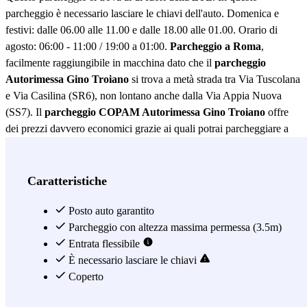
parcheggio è necessario lasciare le chiavi dell'auto. Domenica e
festivi: dalle 06.00 alle 11.00 e dalle 18.00 alle 01.00. Orario di
agosto: 06:00 - 11:00 / 19:00 a 01:00.
Parcheggio a Roma
,
facilmente raggiungibile in macchina dato che il
parcheggio
Autorimessa Gino Troiano
si trova a metà strada tra Via Tuscolana
e Via Casilina (SR6), non lontano anche dalla Via Appia Nuova
(SS7). Il
parcheggio COPAM Autorimessa Gino Troiano
offre
dei prezzi davvero economici grazie ai quali potrai parcheggiare a
Roma senza complicazioni. Nei dintorni del parcheggio Autorimessa
Gino Troiano si possono raggiungere a piedi alcuni punti d’interesse
come l’anfiteatro di Villa Lais e Villa Lazzaroni, entrambi a solo 10
Caratteristiche
minuti a piedi. Nelle vicinanze si trova anche il
Parco della
Caffarella
, con le Catacombe di San Callisto e il Parco
Posto auto garantito
archeologico delle Tombe di Via Latina. Se poi dal parcheggio
Parcheggio con altezza massima permessa (3.5m)
Autorimessa Gino Troiano vuoi raggiungere il vicino centro storico,
Entrata flessibile
a circa 10 minuti a piedi troverai la fermata Furio Camillo, della
È necessario lasciare le chiavi
linea A della metropolitana, con la quale potrai arrivare alla Stazione
Coperto
ferroviaria di Roma Termini, alla Basilica di San Giovanni Laterano,