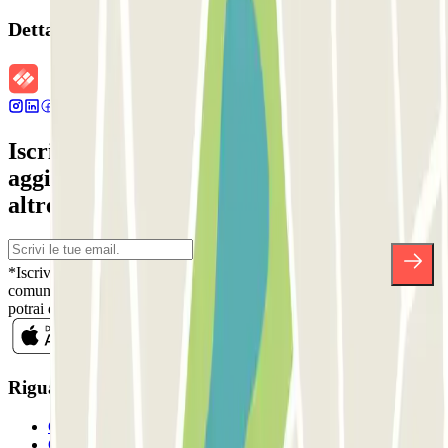
Dettagli della prenotazione
Iscriviti alla nostra Newsletter e rimani
aggiornato su sconti, concorsi e tante
altre sorprese.
*Iscrivendoti, accetti la nostra Informativa sulla Privacy per ricevere
comunicazioni commerciali da Parclick. Senza alcun impegno,
potrai disiscriverti quando vuoi direttamente dalla stessa newsletter.
Riguardo a Parclcik
Chi siamo
Come funziona?