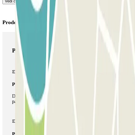
Vedi di più
Prodotti di Parclick
Prodotti di Parclick
Pass unico
Durante il tuo soggiorno potrai entrare e uscire dal
parcheggio una sola volta
Pass multiparking