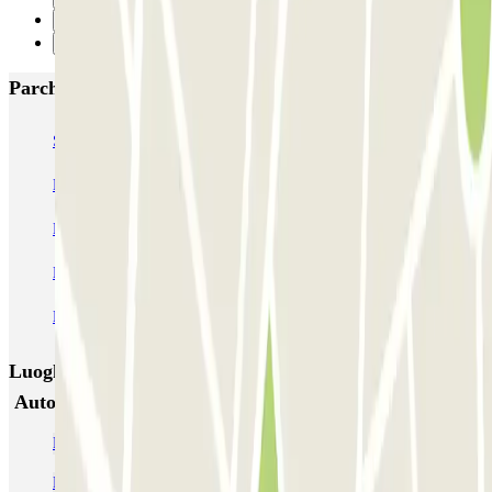
2
Successivo
Parcheggi più popolari a Roma
SABA Piazza di Spagna - Villa Borghese
Tuscolana
Esquilino (Roma)
MONDIAL Laparelli
Supergarage Metronio
PARK ROMA COLOMBO
Park Roma Ostiense
MUOVIAMO Parioli
MUOVIAMO Flaminio
MUOVIAMO Pinciano
Luoghi ed eventi che potrebbero interessarti vicino a
Autorimessa Gino Troiano
Parcheggio alla Stazione di Roma Tuscolana | Parclick
Prenota parcheggio vicino a Pigneto