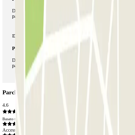
Durante il tuo soggiorno potrai usufruire dell'intera rete di
parcheggi disponibili su Parclick.
Pass illlimitato
Durante il tuo soggiorno potrai entrare e uscire dal
parcheggio tutte le volte che vorrai.
Parcheggio Autorimessa Gino Troiano: Opinioni
4.6
Basato su 4 opinioni
Accesso