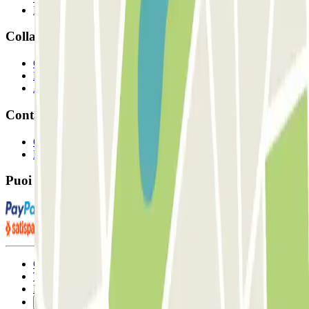
I Nostri Parcheggi
Collaboriamo?
Collaboratori
Proprietari di parcheggio
Affiliati
Contatto
Contattaci
FAQ
Puoi utilizzare questi metodi di pagamento:
Condizioni contrattuali e di utilizzo
Termini di cancellazione
Politica sui cookies
Gestisci i cookie