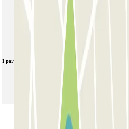
Parcheggi alla stazione di metro di Pigneto
Parcheggi alla stazione di metro di Furio Camillo
Parcheggi vicino alla Via Appia Nuova a Roma
Parcheggi alla stazione di metro di Ponte Lungo
Parcheggi alla stazione di metro di Colli Albani
I parcheggi
più prenotati
Parcheggio Venezia
Parcheggio Piazzale Roma Venezia
Parcheggio Roma
Parcheggio Milano
Parcheggio Malpensa Terminal 1
Parcheggio Malpensa