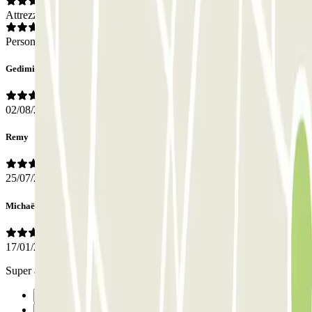
Attrezzatura
Personale
Gediminas
02/08/2024
Remy
25/07/2023
Michaël
17/01/2023
Super agréables, flexibles et très bon prix
Precedente
1