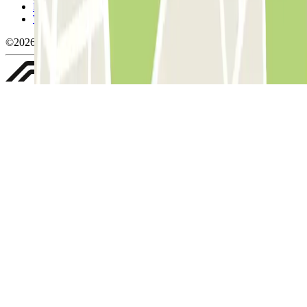
Politica sulla privacy
Whistleblowing
©2026 Parclick. Tutti i diritti riservati