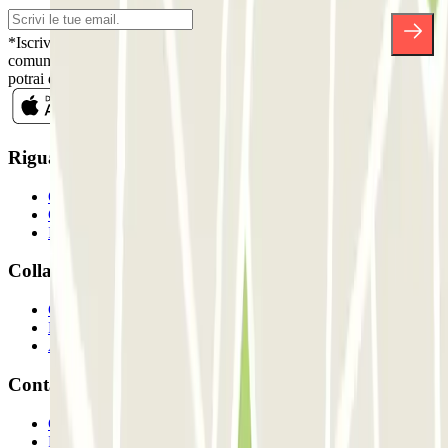
*Iscrivendoti, accetti la nostra Informativa sulla Privacy per ricevere
comunicazioni commerciali da Parclick. Senza alcun impegno,
potrai disiscriverti quando vuoi direttamente dalla stessa newsletter.
Riguardo a Parclcik
Chi siamo
Come funziona?
I Nostri Parcheggi
Collaboriamo?
Collaboratori
Proprietari di parcheggio
Affiliati
Contatto
Contattaci
FAQ