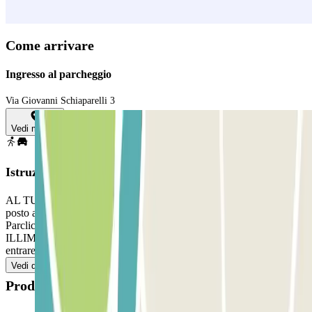
Vedi di più
Come arrivare
Ingresso al parcheggio
Via Giovanni Schiaparelli 3
Vedi mappa
Istruzioni
AL TUO ARRIVO, accedi al parcheggio. Parcheggia in qualsiasi
posto auto libero. Vai alla cabina di controllo con la tua prenotazione
Parclick. SE IL TUO PASS INCLUDE ENTRATE E USCITE
ILLIMITATE, segui il processo indicato precedentemente per
entrare e uscire.
Vedi di più
Prodotti disponibili