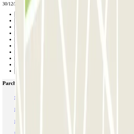
30/12/2025
Precedente
1
2
3
4
5
6
7
8
Successivo
Parcheggi più popolari a Roma
SABA Piazza di Spagna - Villa Borghese
Tuscolana
Esquilino (Roma)
MONDIAL Laparelli
Supergarage Metronio
PARK ROMA COLOMBO
Park Roma Ostiense
MUOVIAMO Parioli
MUOVIAMO Flaminio