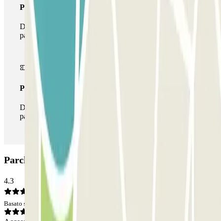
Pass multiparking
Durante il tuo soggiorno potrai usufruire dell'intera rete di
parcheggi disponibili su Parclick.
Pass illlimitato
Durante il tuo soggiorno potrai entrare e uscire dal
parcheggio tutte le volte che vorrai.
Parcheggio Garage Parioli: Opinioni
4.3
Basato su 24 opinioni