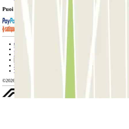
Puoi utilizzare questi metodi di pagamento:
Condizioni contrattuali e di utilizzo
Termini di cancellazione
Politica sui cookies
Gestisci i cookie
Politica sulla privacy
Whistleblowing
©2026 Parclick. Tutti i diritti riservati