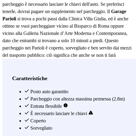
parcheggio è necessario lasciare le chiavi dell'auto. Se preferisci
tenerle, dovrai pagare un supplemento nel parcheggio. Il
Garage
Parioli
si trova a pochi passi dalla Clinica Villa Giulia, ed è anche
ottimo se vuoi parcheggiare vicino al Bioparco di Roma oppure
vicino alla Galleria Nazionale d’Arte Moderna e Contemporanea,
dato che entrambi si trovano a solo 10 minuti a piedi. Questo
parcheggio nei Parioli è coperto, sorvegliato e ben servito dai mezzi
del trasporto pubblico: ciò significa che anche se non ti farà
parcheggiare nel centro storico di Roma, almeno ti renderà possibile
raggiungerlo velocemente ;) Nelle vicinanze del Garage Parioli
ferma infatti la linea 3 di tram, grazie alla quale potrai spostarti
Caratteristiche
comodamente fino al caratteristico quartiere di Trastevere, passando
ovviamente dalla Basilica di San Giovanni in Laterano, dal Circo
Posto auto garantito
Massimo e anche dal celebre Colosseo! Il Garage Parioli ti permette
Parcheggio con altezza massima permessa (2.8m)
poi di parcheggiare vicino alla Stazione di Euclide, dalla quale, se
Entrata flessibile
non sei qui per visitare Roma, potrai arrivare a Civita Castellana e a
È necessario lasciare le chiavi
Viterbo. Le possibilità sono infinite, ma il numero di parcheggi a
Coperto
Roma nei Parioli no, quindi prenota subito il tuo posto auto nel
Sorvegliato
Garage Parioli!