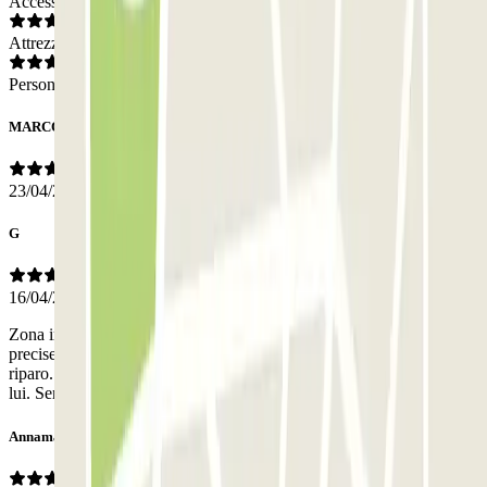
Accesso
Attrezzatura
Personale
MARCO
23/04/2026
G
16/04/2026
Zona impossibile per i posti liberi, ho prenotato online. Indicazioni
precise, ingresso facile. E un parcheggio sotto terra coperto, auto al
riparo. Abbiamo lasciato le chiavi al parcheggiatore, ha fatto tutto
lui. Servizio serio e affidabile.
Annamaria