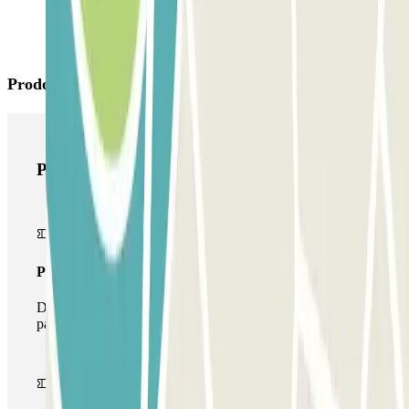
Prodotti di Parclick
Prodotti di Parclick
Pass unico
Durante il tuo soggiorno potrai entrare e uscire dal
parcheggio una sola volta