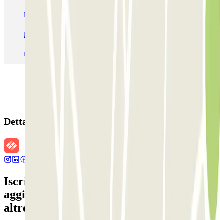
Parcheggio Venezia
Parcheggio Piazzale Roma Venezia
Parcheggio Roma
Parcheggio Milano
Parcheggio Malpensa Terminal 1
Parcheggio Malpensa
Dettagli della prenotazione
Iscriviti alla nostra Newsletter e rimani
aggiornato su sconti, concorsi e tante
altre sorprese.