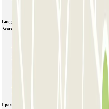
MUOVIAMO Pinciano
Luoghi ed eventi che potrebbero interessarti vicino a
Garage Parioli
Parcheggio Furgoni Roma
Parcheggio alla Stazione di Euclide | Parclick
Parcheggio alla Galleria Nazionale d'Arte Moderna e
Contemporanea
Parcheggio Bioparco Roma | Migliore Prezzo! | Parclick
Parcheggi al Teatro Parioli
Prenotazioni di parcheggi nei Parioli
Parcheggi vicino allo Stadio Flaminio
I parcheggi
più prenotati