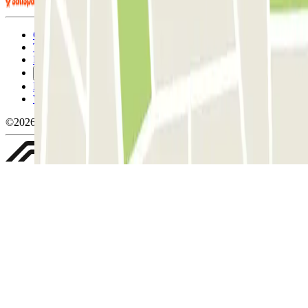
Condizioni contrattuali e di utilizzo
Termini di cancellazione
Politica sui cookies
Gestisci i cookie
Politica sulla privacy
Whistleblowing
©2026 Parclick. Tutti i diritti riservati