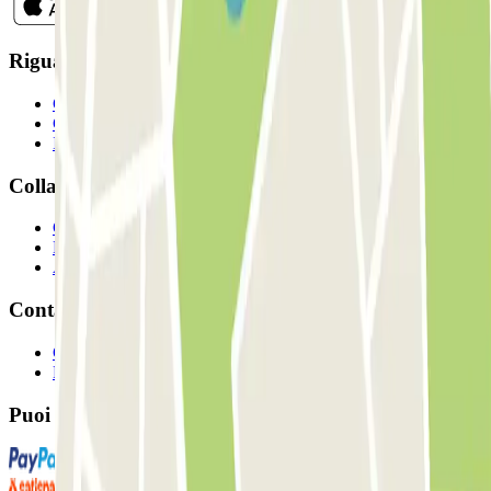
Riguardo a Parclcik
Chi siamo
Come funziona?
I Nostri Parcheggi
Collaboriamo?
Collaboratori
Proprietari di parcheggio
Affiliati
Contatto
Contattaci
FAQ
Puoi utilizzare questi metodi di pagamento: