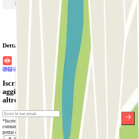
Parcheggio Malpensa Terminal 1
Parcheggio Malpensa
Dettagli della prenotazione
Iscriviti alla nostra Newsletter e rimani
aggiornato su sconti, concorsi e tante
altre sorprese.
*Iscrivendoti, accetti la nostra Informativa sulla Privacy per ricevere
comunicazioni commerciali da Parclick. Senza alcun impegno,
potrai disiscriverti quando vuoi direttamente dalla stessa newsletter.