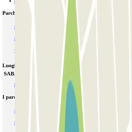
Successivo
Parcheggi più popolari a Valladolid
IC Plaza de Portugalete
SABA Estación Valladolid
Plaza del Milenio
Plaza de España - Inside Home
Valladolid Centro - Doctrinos
Luoghi ed eventi che potrebbero interessarti vicino a
SABA Estación Valladolid
Parcheggi all’Aeroporto di Valladolid (VLL)
I parcheggi
più prenotati
Parcheggio Venezia
Parcheggio Piazzale Roma Venezia
Parcheggio Roma
Parcheggio Milano