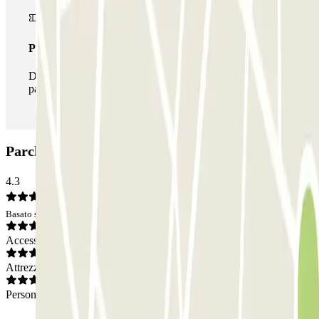
Pass illlimitato
Durante il tuo soggiorno potrai entrare e uscire dal
parcheggio tutte le volte che vorrai.
Parcheggio SABA Estación Valladolid: Opinioni
4.3
Basato su 8 opinioni
Accesso
Attrezzatura
Personale