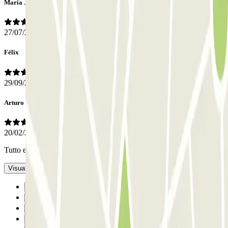
María José
27/07/2021
Félix
29/09/2020
Arturo
20/02/2019
Tutto eccellente
- Tradotto con IA
Visualizza l’originale
Precedente
1
2
3