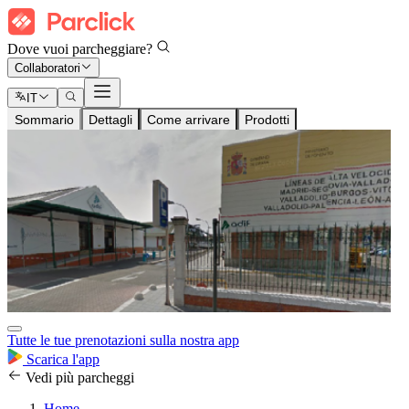
Dove vuoi parcheggiare?
Collaboratori
IT
Sommario
Dettagli
Come arrivare
Prodotti
Tutte le tue prenotazioni sulla nostra app
Scarica l'app
Vedi più parcheggi
Home