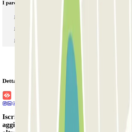
I parcheggi
più prenotati
Parcheggio Venezia
Parcheggio Piazzale Roma Venezia
Parcheggio Roma
Parcheggio Milano
Parcheggio Malpensa Terminal 1
Parcheggio Malpensa
Dettagli della prenotazione
Iscriviti alla nostra Newsletter e rimani
aggiornato su sconti, concorsi e tante