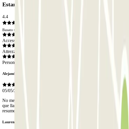
Estancia): Opinioni
4.4
Basato su 129 opinioni
Accesso
Attrezzatura
Personale
Alejandro
05/05/2026
No me avisaron que era el parking de la feria, ni tampoco que tenía
que llamar antes de llegar para que alguien me esperara. En
resumen, las instrucciones muy pobres, tuvimos que improvisar
Laurent