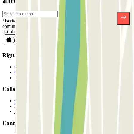
altre sorprese.
*Iscrivendoti, accetti la nostra Informativa sulla Privacy per ricevere
comunicazioni commerciali da Parclick. Senza alcun impegno,
potrai disiscriverti quando vuoi direttamente dalla stessa newsletter.
Riguardo a Parclcik
Chi siamo
Come funziona?
I Nostri Parcheggi
Collaboriamo?
Collaboratori
Proprietari di parcheggio
Affiliati
Contatto