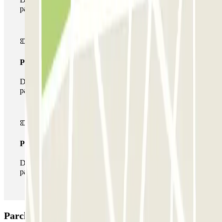
parcheggio una sola volta
Pass multiparking
Durante il tuo soggiorno potrai usufruire dell'intera rete di
parcheggi disponibili su Parclick.
Pass illlimitato
Durante il tuo soggiorno potrai entrare e uscire dal
parcheggio tutte le volte che vorrai.
Parcheggio Aparkme Barcelona - P+R (Larga