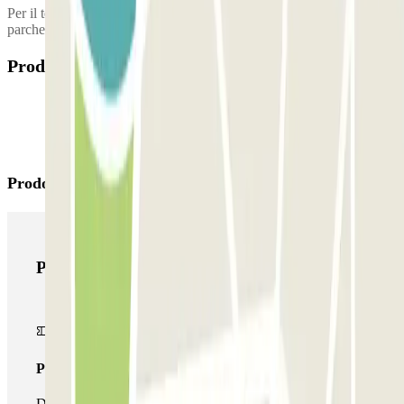
Per il tempo in eccesso al di fuori dell'orario di apertura del
parcheggio, si prega di contattare il parcheggio.
Prodotti disponibili
Prodotti di Parclick
Prodotti di Parclick
Pass unico
Durante il tuo soggiorno potrai entrare e uscire dal