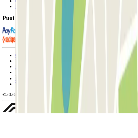
Contattaci
FAQ
Puoi utilizzare questi metodi di pagamento:
Condizioni contrattuali e di utilizzo
Termini di cancellazione
Politica sui cookies
Gestisci i cookie
Politica sulla privacy
Whistleblowing
©2026 Parclick. Tutti i diritti riservati