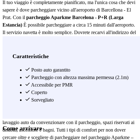
Il tuo viaggio è completamente pianificato, ma l'unica cosa che devi
sapere è dove parcheggiare vicino all'aeroporto di Barcellona - El
Prat. Con il
parcheggio Aparkme Barcelona - P+R (Larga
Estancia)
È possibile parcheggiare a circa 15 minuti dall'aeroporto.
Il servizio navetta è molto semplice. Dovrete recarvi all'indirizzo del
parcheggio e lasciare la vostra auto. Una volta lì, una navetta privata
vi porterà al vostro terminal. Ricordate che non dovete lasciare le
chiavi in questo parcheggio e che il numero massimo di persone è 4.
Caratteristiche
Al ritorno, una volta arrivati in aeroporto, dovrete chiamare il
numero di telefono riportato sul voucher e la navetta privata verrà a
Posto auto garantito
prendervi e a portarvi al parcheggio. È un parcheggio custodito che
Parcheggio con altezza massima permessa (2.1m)
si trova a soli 10 minuti dall'aeroporto di Barcellona - El Prat, nel
Accessibile per PMR
parcheggio di Fira. Ha un orario abbastanza lungo quindi non avrai
Coperto
problemi se il tuo volo parte molto presto. Inoltre, se il tuo volo è in
Sorvegliato
ritardo, il tempo extra sarà coperto dal parcheggio. Che grande
vantaggio! Dispone di servizio di vigilanza 24 ore su 24, servizio di
lavaggio auto da convenzionare con il parcheggio, spazi riservati ai
Come arrivare
disabili, ascensore e bagni. Tutti i tipi di comfort per non dover
cercare oltre e scegliere di parcheggiare nel parcheggio Aparkme –