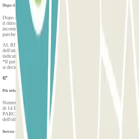
Dopo il tuo viaggio
Dopo aver ritirato i tuoi bagagli, chiama il parcheggio per richiedere
il ritiro. Durante la chiamata, una persona confermerà il punto di
incontro nel terminal dell'aeroporto. Il numero di telefono del
parcheggio verrà fornito una volta effettuata la prenotazione.
AL RITORNO: 1. Chiamata di notifica: - Al momento
dell'atterraggio, il cliente chiama il numero di telefono di contatto
indicato e il punto di ritiro verrà concordato a seconda del terminal.
*Il parcheggio offre anche un servizio di valet gratuito al ritorno se
si decide di lasciare le chiavi all'arrivo.
Più informazioni
Numero massimo di passeggeri: 4. Verrà applicato un supplemento
di 14 EURO PER PASSEGGERO AGGIUNTO NEL
PARCHEGGIO. Per il lavaggio e il rifornimento o il cambio
dell'olio, rivolgersi al parcheggio.
Servizi extra (non inclusi nel prezzo)