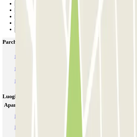
31
32
33
34
Successivo
Parcheggi più popolari a Barcellona
NN Santaló
NN Urgell 2
NN Borrell
NN Valencia III
NN Rocafort
Torre Nuñez i Navarro
BSM Moll de la Fusta
Parking Viajeros
BSM Flos i Calcat
BSM Rius i Taulet
Luoghi ed eventi che potrebbero interessarti vicino a
Aparkme Barcelona - P+R (Larga Estancia)
Parcheggi vicino al Palau Sant Jordi
Parcheggi vicino al Poble Espanyol