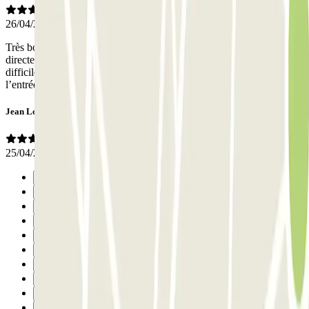
26/04/2026
Très bonne prestation. Personnel agréable. Le retour du véhicule
directement au terminal de l’aéroport est très pratique. Seul bémol :
difficile à trouver, pas très visible depuis la rue. Des travaux devant
l’entrée du parking n’ont pas facilité l’accès.
Jean Louis
25/04/2026
Precedente
1
2
3
4
5
6
7
8
9